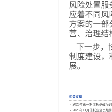
孟
的业
例的
孟