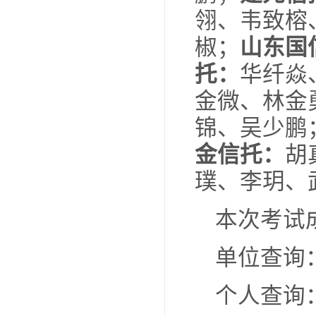
的学
百
邱雅
大信
鹏；
翎、
椒；
托：
金微