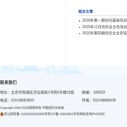
锦、
金信
璞、
本
单位查
个
相关文章
2026年