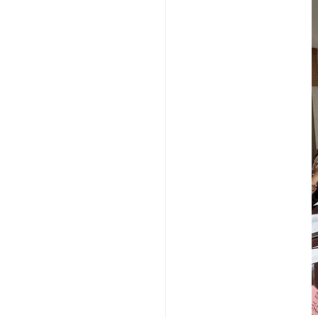
西安
卫濛
以及